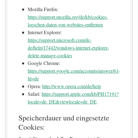
Mozilla Firefox:
https://support.mozilla.org/de/kb/cookies-
loeschen-daten-von-websites-entfernen
Internet Explorer:
https://support.microsoft.com/de-
de/help/17442/windows-internet-explorer-
delete-manage-cookies
Google Chrome:
https://support.google.com/accounts/answer/61416?
hl=de
Opera:
http://www.opera.com/de/help
Safari:
https://support.apple.com/kb/PH17191?
locale=de_DE&viewlocale=de_DE
Speicherdauer und eingesetzte
Cookies: